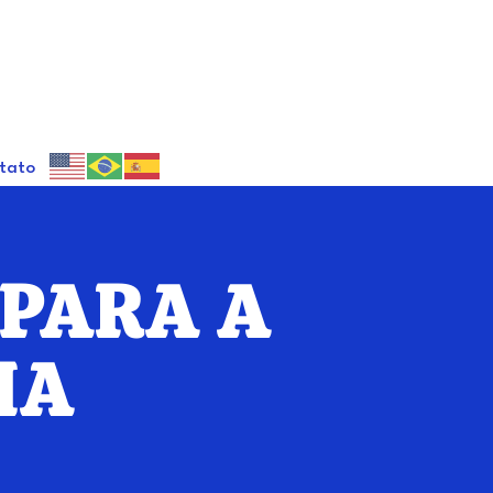
tato
 PARA A
IA