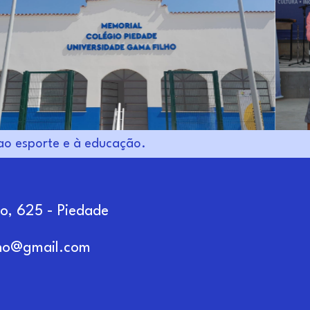
 ao esporte e à educação.
no, 625 - Piedade
lho@gmail.com