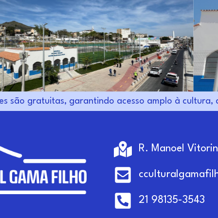
es são gratuitas, garantindo acesso amplo à cultura,
R. Manoel Vitori
cculturalgamafi
21 98135-3543